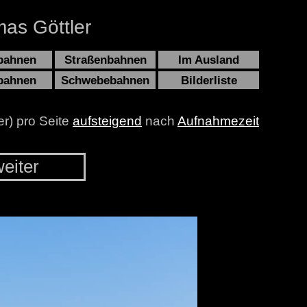
as Göttler
bahnen
Straßenbahnen
Im Ausland
bahnen
Schwebebahnen
Bilderliste
er) pro Seite
aufsteigend
nach
Aufnahmezeit
eiter