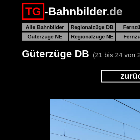
TG
-Bahnbilder
.de
Alle Bahnbilder
Regionalzüge DB
Fernz
Güterzüge NE
Regionalzüge NE
Fernz
Güterzüge DB
(21 bis 24 von 2
zurü