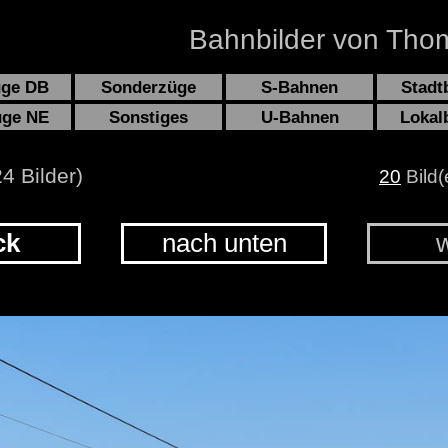
Bahnbilder von Thom
üge DB
Sonderzüge
S-Bahnen
Stadt
üge NE
Sonstiges
U-Bahnen
Lokal
4 Bilder)
20
Bild(
ck
nach unten
w