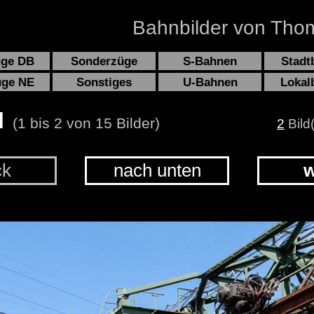
Bahnbilder von Thom
üge DB
Sonderzüge
S-Bahnen
Stadt
üge NE
Sonstiges
U-Bahnen
Lokal
l
(1 bis 2 von 15 Bilder)
2
Bild
ck
nach unten
w