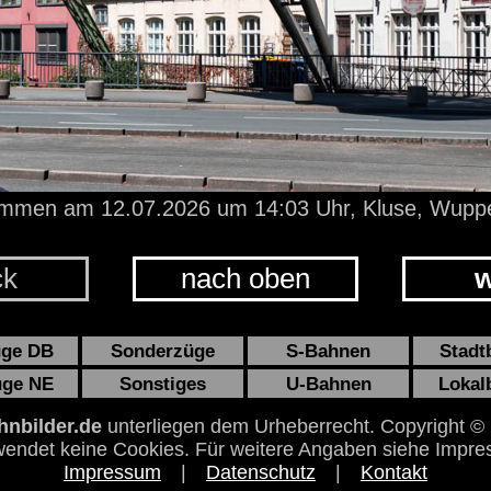
nommen
am 12.07.2026
um 14:03 Uhr,
Kluse, Wuppe
ck
nach oben
w
üge DB
Sonderzüge
S-Bahnen
Stadt
üge NE
Sonstiges
U-Bahnen
Lokal
nbilder.de
unterliegen dem Urheberrecht. Copyright ©
endet keine Cookies. Für weitere Angaben siehe Impre
Impressum
|
Datenschutz
|
Kontakt