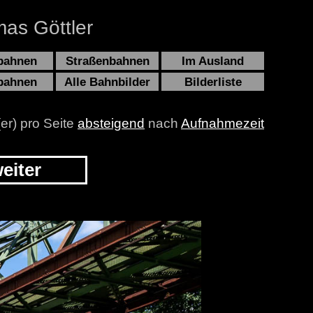
as Göttler
bahnen
Straßenbahnen
Im Ausland
bahnen
Alle Bahnbilder
Bilderliste
(er) pro Seite
absteigend
nach
Aufnahmezeit
eiter