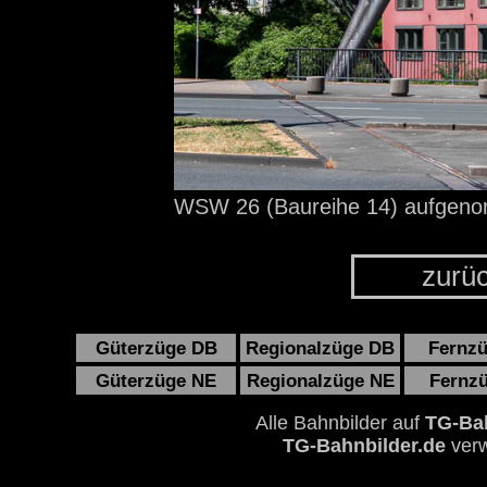
WSW 26 (Baureihe 14) aufge
zurü
Güterzüge DB
Regionalzüge DB
Fernz
Güterzüge NE
Regionalzüge NE
Fernz
Alle Bahnbilder auf
TG-Bah
TG-Bahnbilder.de
verw