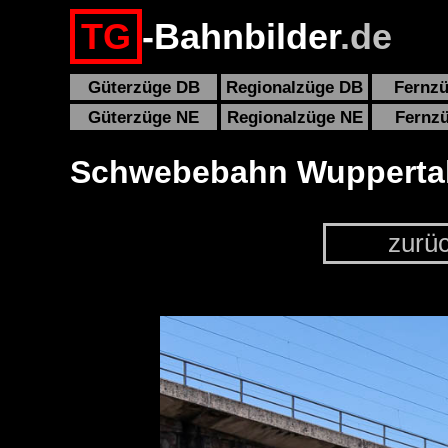
TG
-Bahnbilder
.de
Güterzüge DB
Regionalzüge DB
Fernz
Güterzüge NE
Regionalzüge NE
Fernz
Schwebebahn Wupperta
zurü