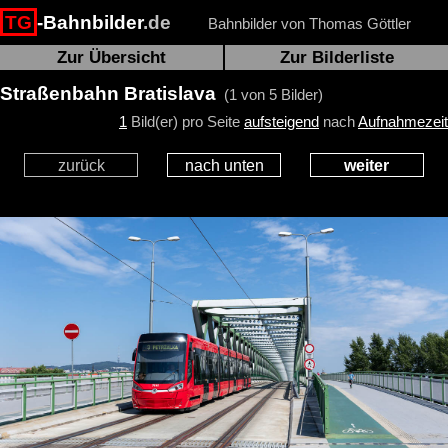
TG
-Bahnbilder
.de
Bahnbilder von Thomas Göttler
Zur Übersicht
Zur Bilderliste
Straßenbahn Bratislava
(1 von 5 Bilder)
1
Bild(er) pro Seite
aufsteigend
nach
Aufnahmezeit
zurück
nach unten
weiter