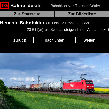
TG
-Bahnbilder
.de
Bahnbilder von Thomas Göttler
Zur Startseite
Zur Bilderliste
Neueste Bahnbilder
(101 bis 120 von 956 Bilder)
20
Bild(er) pro Seite
aufsteigend
nach
Aufnahmezeit
zurück
nach unten
weiter