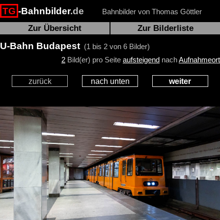
TG
-Bahnbilder
.de
Bahnbilder von Thomas Göttler
Zur Übersicht
Zur Bilderliste
U-Bahn Budapest
(1 bis 2 von 6 Bilder)
2
Bild(er) pro Seite
aufsteigend
nach
Aufnahmeort
zurück
nach unten
weiter