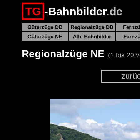
TG
-Bahnbilder
.de
Güterzüge DB
Regionalzüge DB
Fernz
Güterzüge NE
Alle Bahnbilder
Fernz
Regionalzüge NE
(1 bis 20 v
zurü