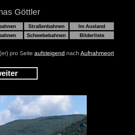
as Göttler
bahnen
Straßenbahnen
Im Ausland
bahnen
Schwebebahnen
Bilderliste
(er) pro Seite
aufsteigend
nach
Aufnahmeort
eiter