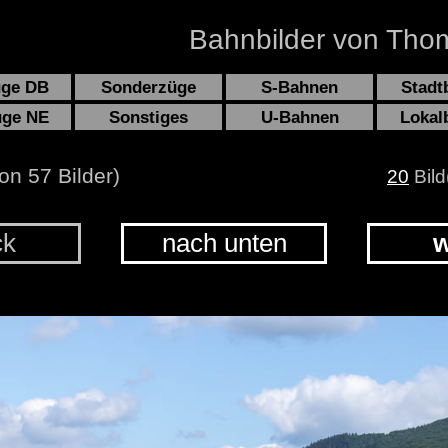
Bahnbilder von Thom
üge DB
Sonderzüge
S-Bahnen
Stadt
üge NE
Sonstiges
U-Bahnen
Lokal
on 57 Bilder)
20
Bild
ck
nach unten
w