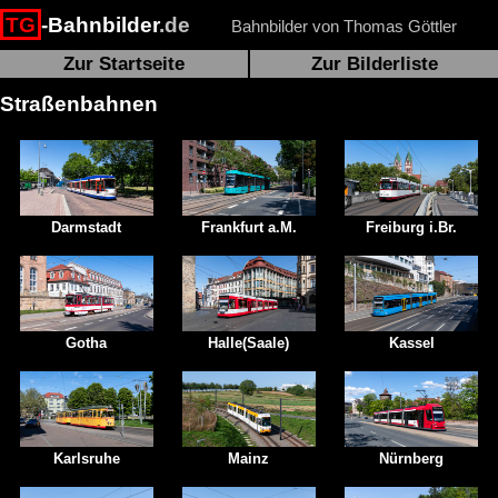
TG
-Bahnbilder
.de
Bahnbilder von Thomas Göttler
Zur Startseite
Zur Bilderliste
Straßenbahnen
Darmstadt
Frankfurt a.M.
Freiburg i.Br.
Gotha
Halle(Saale)
Kassel
Karlsruhe
Mainz
Nürnberg