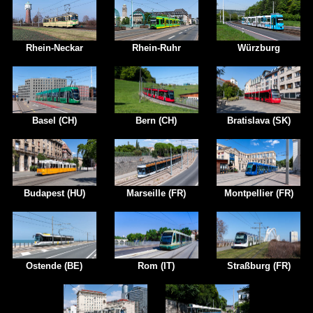
Rhein-Neckar
Rhein-Ruhr
Würzburg
Basel (CH)
Bern (CH)
Bratislava (SK)
Budapest (HU)
Marseille (FR)
Montpellier (FR)
Ostende (BE)
Rom (IT)
Straßburg (FR)