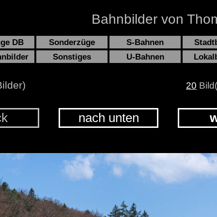
Bahnbilder von Thom
üge DB
Sonderzüge
S-Bahnen
Stadt
hnbilder
Sonstiges
U-Bahnen
Lokal
ilder)
20
Bild
ck
nach unten
w