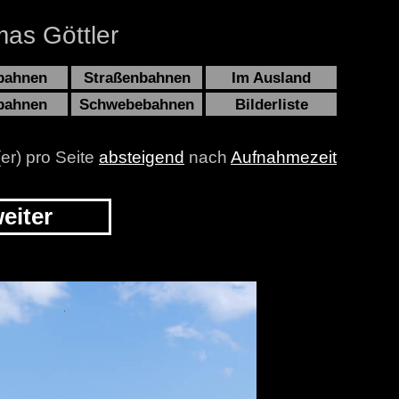
as Göttler
bahnen
Straßenbahnen
Im Ausland
bahnen
Schwebebahnen
Bilderliste
(er) pro Seite
absteigend
nach
Aufnahmezeit
eiter