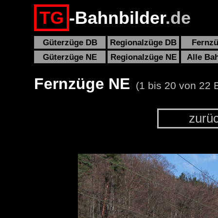
TG
-Bahnbilder
.de
Güterzüge DB
Regionalzüge DB
Fernz
Güterzüge NE
Regionalzüge NE
Alle Ba
Fernzüge NE
(1 bis 20 von 22 B
zurü