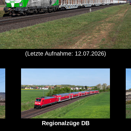
(Letzte Aufnahme: 12.07.2026)
Regionalzüge DB