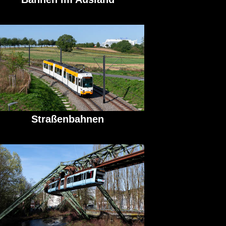
Straßenbahnen