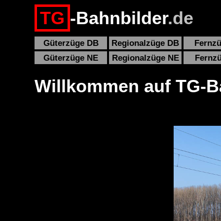
TG
-Bahnbilder
.de
Güterzüge DB
Regionalzüge DB
Fernz
Güterzüge NE
Regionalzüge NE
Fernz
Willkommen auf TG-B