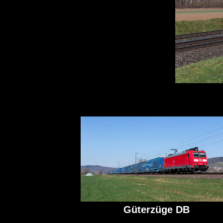
Güterzüge DB