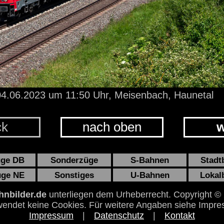
4.06.2023
um 11:50 Uhr,
Meisenbach, Haunetal
ck
nach oben
w
üge DB
Sonderzüge
S-Bahnen
Stadt
üge NE
Sonstiges
U-Bahnen
Lokal
nbilder.de
unterliegen dem Urheberrecht. Copyright ©
endet keine Cookies. Für weitere Angaben siehe Impre
Impressum
|
Datenschutz
|
Kontakt