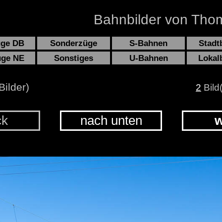
Bahnbilder von Thom
üge DB
Sonderzüge
S-Bahnen
Stadt
üge NE
Sonstiges
U-Bahnen
Lokal
Bilder)
2
Bild
ck
nach unten
w