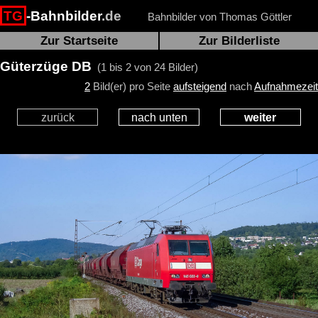
TG
-Bahnbilder
.de
Bahnbilder von Thomas Göttler
Zur Startseite
Zur Bilderliste
Güterzüge DB
(1 bis 2 von 24 Bilder)
2
Bild(er) pro Seite
aufsteigend
nach
Aufnahmezeit
zurück
nach unten
weiter