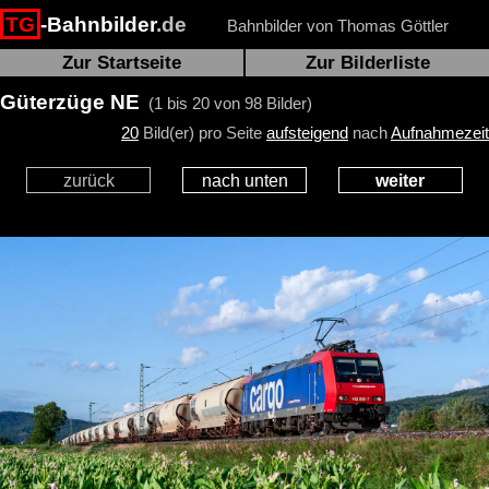
TG
-Bahnbilder
.de
Bahnbilder von Thomas Göttler
Zur Startseite
Zur Bilderliste
Güterzüge NE
(1 bis 20 von 98 Bilder)
20
Bild(er) pro Seite
aufsteigend
nach
Aufnahmezeit
zurück
nach unten
weiter