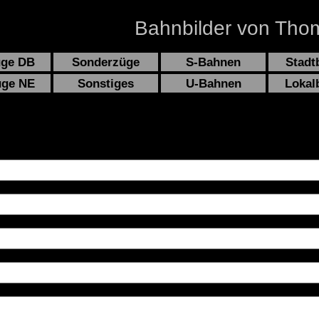
Bahnbilder von Thom
üge DB
Sonderzüge
S-Bahnen
Stadt
üge NE
Sonstiges
U-Bahnen
Lokal