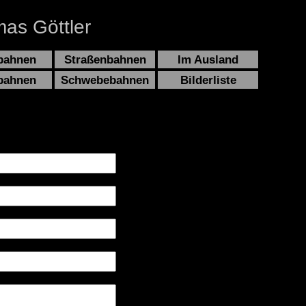
as Göttler
bahnen
Straßenbahnen
Im Ausland
bahnen
Schwebebahnen
Bilderliste