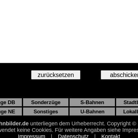
üge DB
Sonderzüge
S-Bahnen
Stadt
üge NE
Sonstiges
U-Bahnen
Lokal
nbilder.de
unterliegen dem Urheberrecht. Copyright ©
endet keine Cookies. Für weitere Angaben siehe Impre
Impressum
|
Datenschutz
|
Kontakt